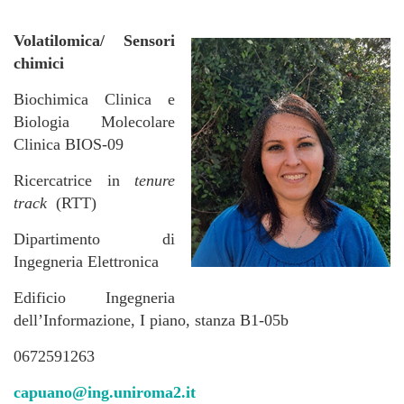
Volatilomica/ Sensori
chimici
Biochimica Clinica e
Biologia Molecolare
Clinica BIOS-09
Ricercatrice in
tenure
track
(RTT)
Dipartimento di
Ingegneria Elettronica
Edificio Ingegneria
dell’Informazione, I piano, stanza B1-05b
0672591263
capuano@ing.uniroma2.it